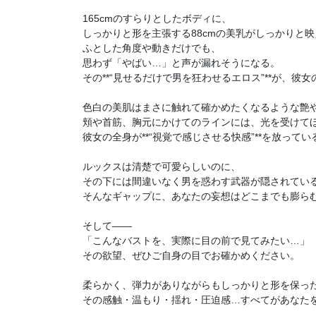
165cmのすらりとしたボディに、
しっかりと形を主張する88cmの美乳がしっかりと
ふとした角度や動きだけでも、
思わず「やばい…」と声が漏れそうになる。
その**“見せるだけで男を狂わせるエロス”**が、彼
色白の美肌はまさに触れて確かめたくなるような艶
頬や首筋、胸元にかけてのラインには、光を受けて
彼女の全身が**“視覚で感じさせる快感”**を放って
ルックスは清楚で可愛らしいのに、
その下には間違いなく男を惑わす武器が隠されてい
そんなギャップに、あなたの妄想はどこまでも膨ら
そして――
「こんなバストを、実際に目の前で見てみたい…」
その欲望、ぜひご自身の目でお確かめください。
柔らかく、弾力がありながらもしっかりと形を保っ
その感触・温もり・揺れ・圧迫感…すべてがあなた