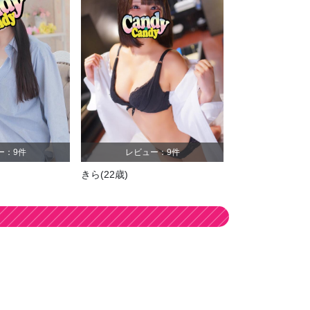
レビュー：31件
レビュー：16件
レ
もか
(25歳)
なりみ
(26