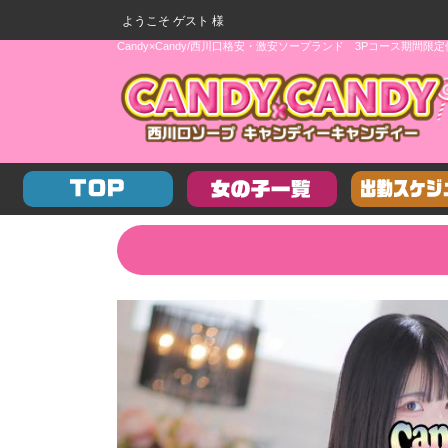
ようこそ ゲスト 様
Candy×Candy/西川口格安・激安ソープランド
3Pコース期間限定