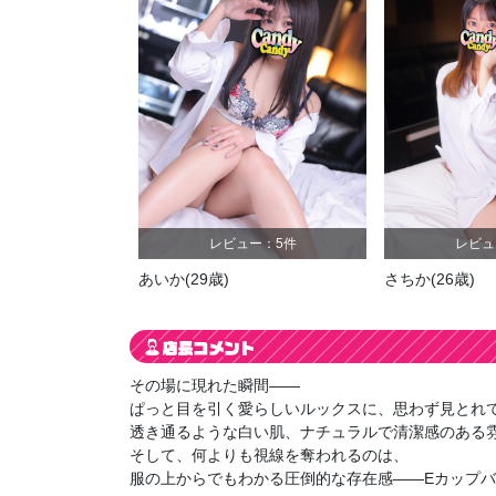
レビュー：9件
レビュー：9件
)
きら
(22歳)
のん
(27歳
その場に現れた瞬間――
ぱっと目を引く愛らしいルックスに、思わず見とれ
透き通るような白い肌、ナチュラルで清潔感のある
そして、何よりも視線を奪われるのは、
服の上からでもわかる圧倒的な存在感――Eカップ