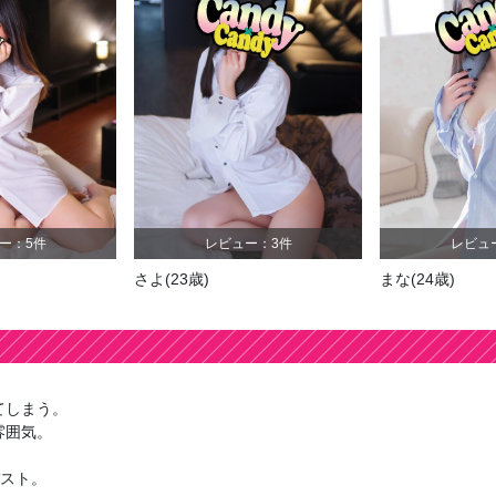
レビュー：21件
レビュー：59件
)
かな
(26歳)
るい
(28歳)
てしまう。
雰囲気。
バスト。