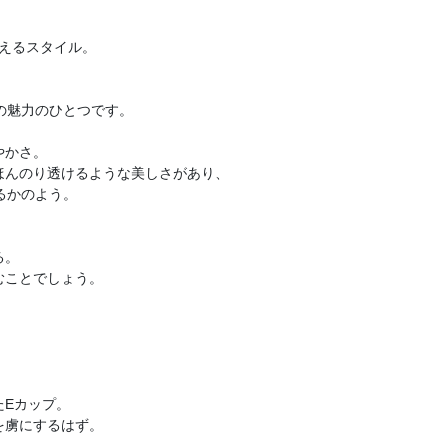
映えるスタイル。
女の魅力のひとつです。
やかさ。
ほんのり透けるような美しさがあり、
いるかのよう。
る。
むことでしょう。
たEカップ。
を虜にするはず。