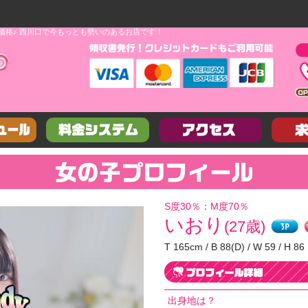
価格♪ 西川口で今もっとも勢いのあるお店です！
S度30％：M度70％
いおり
(27歳)
T 165cm / B 88(D) / W 59 / H 86
出身地は？