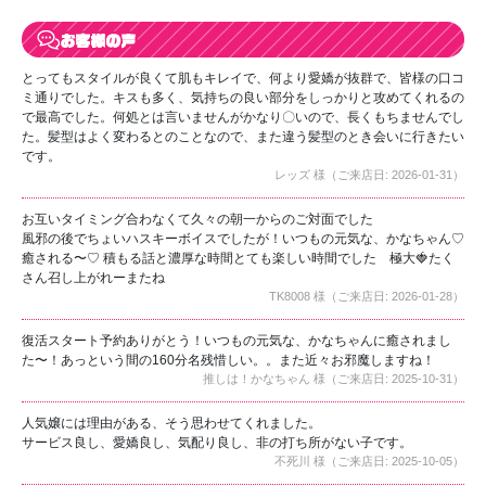
とってもスタイルが良くて肌もキレイで、何より愛嬌が抜群で、皆様の口コ
ミ通りでした。キスも多く、気持ちの良い部分をしっかりと攻めてくれるの
で最高でした。何処とは言いませんがかなり〇いので、長くもちませんでし
た。髪型はよく変わるとのことなので、また違う髪型のとき会いに行きたい
です。
レッズ 様（ご来店日: 2026-01-31）
お互いタイミング合わなくて久々の朝一からのご対面でした
風邪の後でちょいハスキーボイスでしたが！いつもの元気な、かなちゃん♡
癒される〜♡ 積もる話と濃厚な時間とても楽しい時間でした 極大🍓たく
さん召し上がれーまたね
TK8008 様（ご来店日: 2026-01-28）
復活スタート予約ありがとう！いつもの元気な、かなちゃんに癒されまし
た〜！あっという間の160分名残惜しい。。また近々お邪魔しますね！
推しは！かなちゃん 様（ご来店日: 2025-10-31）
人気嬢には理由がある、そう思わせてくれました。
サービス良し、愛嬌良し、気配り良し、非の打ち所がない子です。
不死川 様（ご来店日: 2025-10-05）