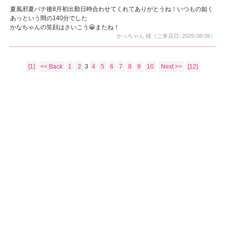
夏風邪夏バテ後8月初出勤日時合わせてくれてありがとうね！いつもの如く
あっという間の140分でした
かなちゃんの笑顔はさいこう😀またね！
かっちゃん 様（ご来店日: 2025-08-06）
[1]
<< Back
1
2
3
4
5
6
7
8
9
10
Next >>
[12]